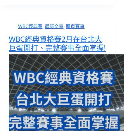
WBC經典賽
,
最新文章
,
體育賽事
WBC經典資格賽2月在台北大
巨蛋開打、完整賽事全面掌握!