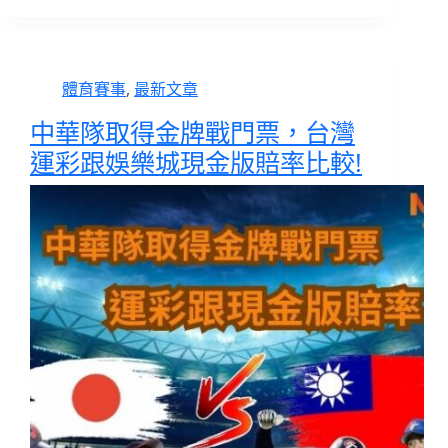
體育賽事
,
最新文章
中華隊取得金牌戰門票，台灣
運彩跟娛樂城現金版賠率比較!