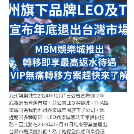
九州娛樂城在2024年12月1日公告宣布倒了年
底將退出台灣市場、並公告LEO娛樂城、THA娛
樂城同為我們九州娛樂城集團旗下子公司，因
近期因多種原因，LEO娛樂城無法正常提供服
務。因此將在2024年12月31日結束營業並退出
台灣市場深感抱歉！為了確保您能順利享受穩