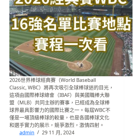
2026世界棒球經典賽（World Baseball
Classic, WBC）將再次吸引全球棒球迷的目光，
這項由國際棒球總會（IBAF）與美國職棒大聯
盟（MLB）共同主辦的賽事，已經成為全球棒
球界最具影響力的國際比賽之一。每屆WBC不
僅是一場頂級棒球的較量，也是各國棒球文化
和選手實力的展示，競爭激烈，激情四射。
admin
29 11 月, 2024