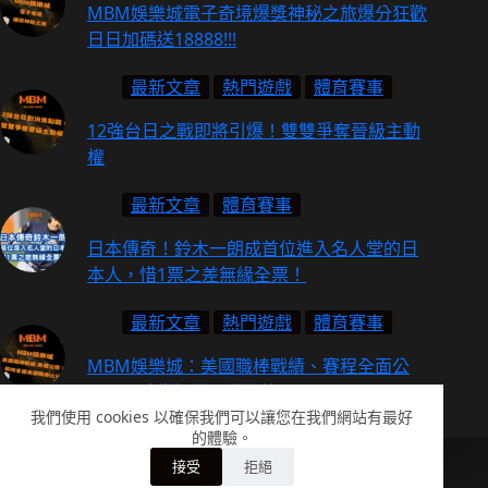
MBM娛樂城電子奇境爆獎神秘之旅爆分狂歡
日日加碼送18888!!!
最新文章
熱門遊戲
體育賽事
12強台日之戰即將引爆！雙雙爭奪晉級主動
權
最新文章
體育賽事
日本傳奇！鈴木一朗成首位進入名人堂的日
本人，惜1票之差無緣全票！
最新文章
熱門遊戲
體育賽事
MBM娛樂城：美國職棒戰績、賽程全面公
開！即時掌握美國職棒比分
我們使用 cookies 以確保我們可以讓您在我們網站有最好
的體驗。
Copyright ©| Powered by
MBM娛樂城
-線上娛樂城
接受
拒絕
推薦!2025人氣排行榜、網友大推5間必玩線上
ofa86