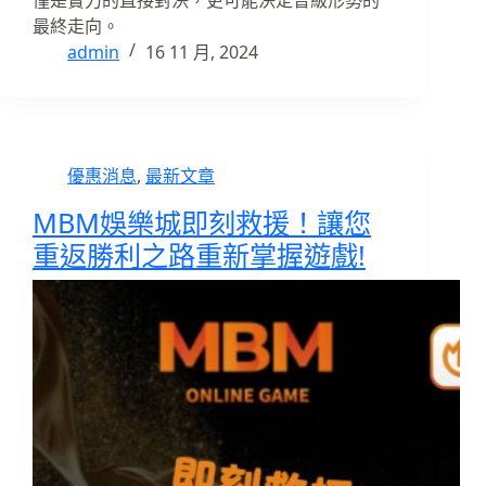
最終走向。
admin
16 11 月, 2024
優惠消息
,
最新文章
MBM娛樂城即刻救援！讓您
重返勝利之路重新掌握遊戲!