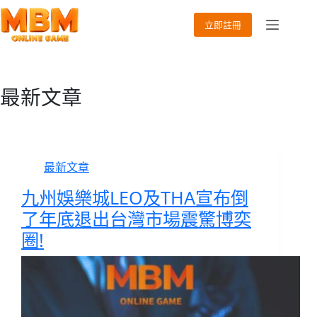
跳
至
立即註冊
主
要
內
最新文章
容
最新文章
九州娛樂城LEO及THA宣布倒
了年底退出台灣市場震驚博奕
圈!