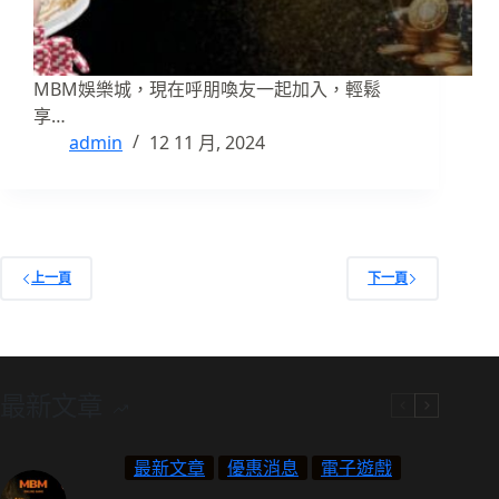
MBM娛樂城，現在呼朋喚友一起加入，輕鬆
享…
admin
12 11 月, 2024
上一頁
下一頁
最新文章
最新文章
優惠消息
電子遊戲