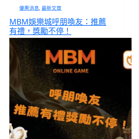
優惠消息
,
最新文章
MBM娛樂城呼朋喚友：推薦
有禮，獎勵不停！