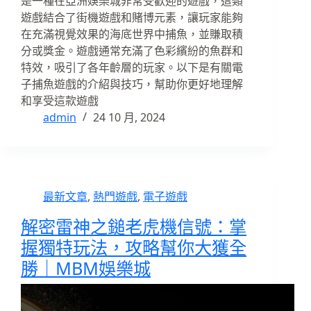
是一種在亞洲娛樂城非常受歡迎的遊戲，這類
遊戲結合了街機遊戲和賭博元素，讓玩家能夠
在充滿視覺效果的海底世界中捕魚，並賺取積
分或獎金。遊戲通常充滿了色彩繽紛的魚群和
特效，吸引了各年齡層的玩家。以下是有關電
子捕魚遊戲的介紹與技巧，幫助你更好地理解
和享受這款遊戲
admin
24 10 月, 2024
最新文章
,
熱門遊戲
,
電子遊戲
解密雷神之鎚老虎機信號：掌
握獨特玩法，攻略幫你大獲全
勝｜MBM娛樂城