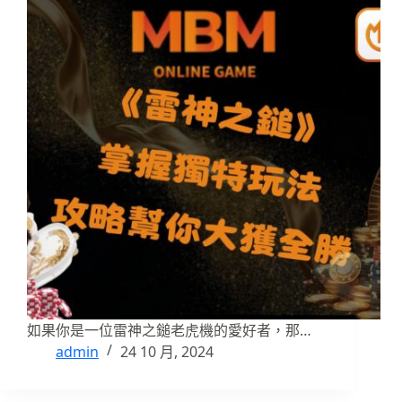
如果你是一位雷神之鎚老虎機的愛好者，那…
admin
24 10 月, 2024