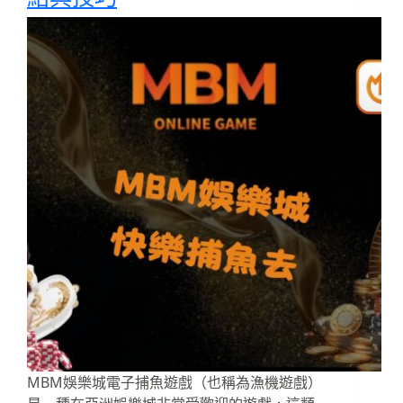
MBM娛樂城電子捕魚遊戲（也稱為漁機遊戲）