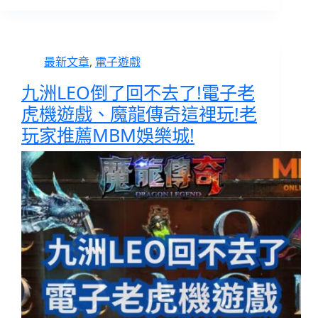
最新文章
,
電子遊戲
九洲LEO倒了回不去了!電子老
虎機遊戲、魔龍傳奇這裡玩!老
玩家推薦MBM娛樂城!