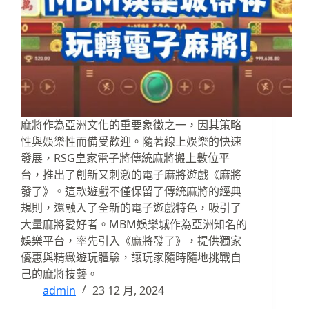
麻將作為亞洲文化的重要象徵之一，因其策略
性與娛樂性而備受歡迎。隨著線上娛樂的快速
發展，RSG皇家電子將傳統麻將搬上數位平
台，推出了創新又刺激的電子麻將遊戲《麻將
發了》。這款遊戲不僅保留了傳統麻將的經典
規則，還融入了全新的電子遊戲特色，吸引了
大量麻將愛好者。MBM娛樂城作為亞洲知名的
娛樂平台，率先引入《麻將發了》，提供獨家
優惠與精緻遊玩體驗，讓玩家隨時隨地挑戰自
己的麻將技藝。
admin
23 12 月, 2024