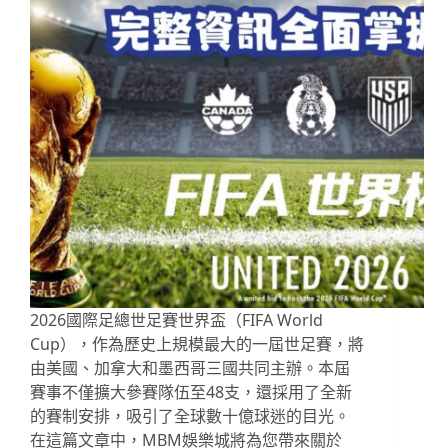
2026國際足總世足賽世界盃（FIFA World
Cup），作為歷史上規模最大的一屆世足賽，將
由美國、加拿大和墨西哥三國共同主辦。本屆
賽事不僅擴大參賽隊伍至48支，還採用了全新
的賽制安排，吸引了全球數十億球迷的目光。
在這篇文章中，MBM娛樂城將為您帶來關於