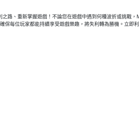
利之路、重新掌握遊戲！不論您在遊戲中遇到何種波折或挑戰，
確保每位玩家都能持續享受遊戲樂趣，將失利轉為勝機。立即利