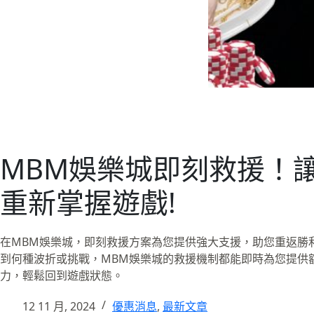
MBM娛樂城即刻救援！
重新掌握遊戲!
在MBM娛樂城，即刻救援方案為您提供強大支援，助您重返勝
到何種波折或挑戰，MBM娛樂城的救援機制都能即時為您提供
力，輕鬆回到遊戲狀態。
12 11 月, 2024
優惠消息
,
最新文章