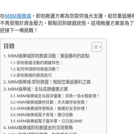
在
MBM娛樂城
，即刻救援方案為您提供強大支援，助您重返勝
不再受限於資金壓力，輕鬆回到遊戲狀態。這項救援方案是為了
迎接下一場挑戰！
目錄
MBM娛樂城即刻救援活動：重返勝利的起點
即刻救援活動的關鍵特色：
如何申請即刻救援活動？
即刻救援的使用技巧
MBM娛樂城:即刻救援！幫助您重返勝利之路
MBM娛樂城 : 全站長期優惠方案
MBM娛樂城全站首存優惠：存款一倍水輕鬆領！
MBM娛樂城續存狂歡：天天續存就有獎！
MBM娛樂城呼朋喚友，推薦好友享好禮！
MBM娛樂城電子奇境，爆分狂歡
MBM娛樂城電子嘉年華，日日送2888!
MBM娛樂城即刻救援金的活用策略