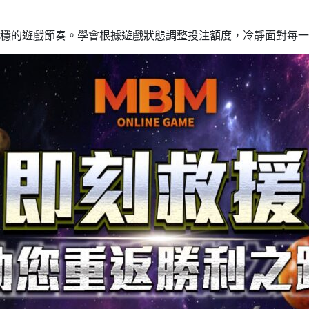
穩的遊戲節奏。學會根據遊戲狀態調整投注額度，冷靜面對每一