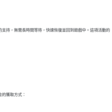
的支持，無需長時間等待，快速恢復並回到遊戲中。這項活動的
金的獲取方式：