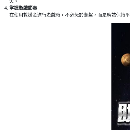
失。
掌握遊戲節奏
在使用救援金進行遊戲時，不必急於翻盤，而是應該保持平