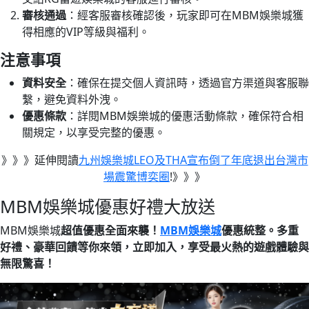
審核通過
：經客服審核確認後，玩家即可在MBM娛樂城獲
得相應的VIP等級與福利。
注意事項
資料安全
：確保在提交個人資訊時，透過官方渠道與客服聯
繫，避免資料外洩。
優惠條款
：詳閱MBM娛樂城的優惠活動條款，確保符合相
關規定，以享受完整的優惠。
》》》延伸閱讀
九州娛樂城LEO及THA宣布倒了年底退出台灣市
場震驚博奕圈
!》》》
MBM娛樂城優惠好禮大放送
MBM娛樂城
超值優惠全面來襲！
MBM娛樂城
優惠統整。多重
好禮、豪華回饋等你來領，立即加入，享受最火熱的遊戲體驗與
無限驚喜！