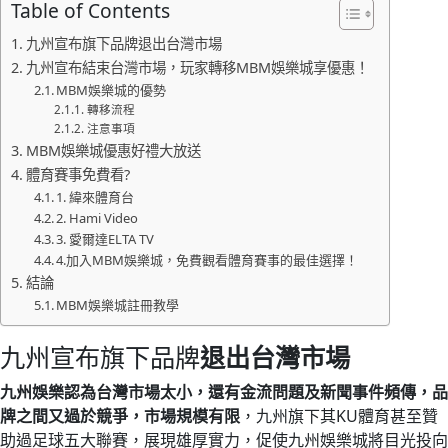
Table of Contents
九州宣布旗下品牌退出台灣市場
九州宣布結束台灣市場，玩家轉移MBM娛樂城享優惠！
MBM娛樂城的優勢
轉移流程
注意事項
MBM娛樂城優惠好禮大放送
體育賽事免費看?
1. 緯來體育台
2. Hami Video
3. 愛爾達ELTA TV
4.加入MBM娛樂城，免費觀看體育賽事的最佳選擇！
結論
MBM娛樂城註冊教學
九州宣布旗下品牌
退出台灣市場
九州娛樂認為台灣市場太小，還有金流問題及新聞事件頻傳，品
牌之間又過於競爭，市場規模有限
，九州旗下其KU體育甚至贊
助過足球五大聯賽，展現雄厚實力，促使九州娛樂城將目光投向