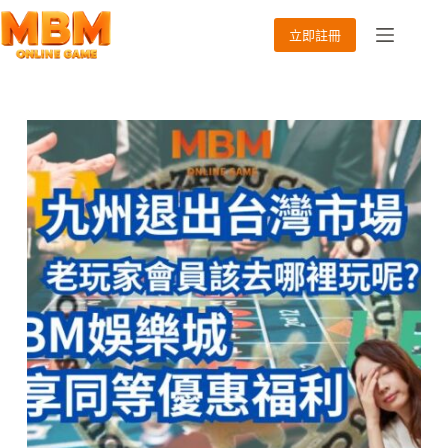
跳
至
立即註冊
主
要
內
容