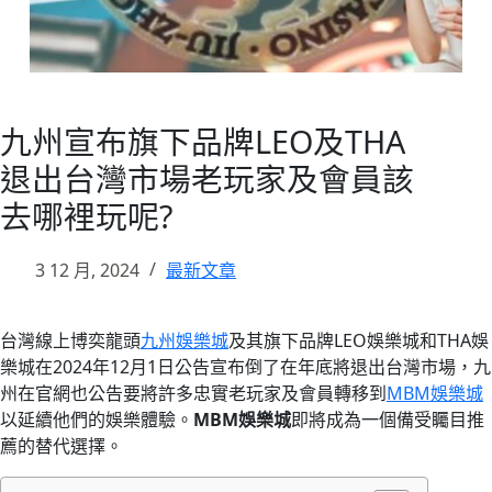
九州宣布旗下品牌LEO及THA
退出台灣市場老玩家及會員該
去哪裡玩呢?
3 12 月, 2024
最新文章
台灣線上博奕龍頭
九州娛樂城
及其旗下品牌LEO娛樂城和THA娛
樂城在2024年12月1日公告宣布倒了在年底將退出台灣市場，九
州在官網也公告要將許多忠實老玩家及會員轉移到
MBM娛樂城
以延續他們的娛樂體驗。
MBM娛樂城
即將成為一個備受矚目推
薦的替代選擇。