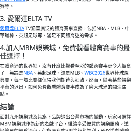
賽等。
3. 愛爾達ELTA TV
愛爾達ELTA
TV涵蓋廣泛的體育賽事直播，包括NBA、MLB、中
華職棒、英超足球等，滿足不同體育迷的需求。
4.加入MBM娛樂城，免費觀看體育賽事的最
佳選擇！
在體育迷的世界裡，沒有什麼比觀看精彩的體育賽事更令人振奮
了！無論是
NBA
、英超足球、還是MLB、
WBC2026
世界棒球經
典賽，每一場比賽都值得我們期待與狂熱。然而，隨著某些娛樂
平台的退出，如何免費觀看體育賽事成為了廣大球迷的關注焦
點。
結論
面對九州娛樂城及其旗下品牌退出台灣市場的變動，玩家可選擇
MBM娛樂城作為新的遊戲平台，繼續享受優質的娛樂服務。透
過簡單的轉移流程，保留原有的VIP等級與福利，確保遊戲體驗