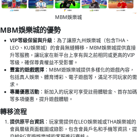
MBM娛樂城
MBM娛樂城的優勢
VIP等級保留與升級
：為了讓原九州娛樂城（包含THA、
LEO、KU娛樂城）的會員無縫轉移，MBM娛樂城提供直接
升等服務，讓玩家在新平台上享有與之前相同或更高的VIP
等級，確保尊貴權益不受影響。
豐富的遊戲選擇
：MBM遊娛樂城提供多樣化的遊戲內容，
包括真人娛樂、體育博彩、電子遊戲等，滿足不同玩家的需
求。
專屬優惠活動
：新加入的玩家可享受註冊體驗金、首存加碼
等多項優惠，提升遊戲體驗。
轉移流程
提供原平台資訊
：玩家需提供在LEO娛樂城或THA娛樂城的
會員層級頁面截圖或錄影，包含會員戶名和手機等資訊，提
交給RG富遊娛樂城的客服進行審核。