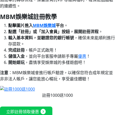
的連續性。
MBM娛樂城註冊教學
點擊圖片進入
MBM娛樂城
平台
。
點選「註冊」或「加入會員」按鈕，展開註冊流程
。
輸入基本資料，並驗證您的銀行帳號
，確保未來能順利進行
存提款。
完成註冊
，帳戶正式啟用！
儲值入金
，並向平台客服申請新手專屬
優惠
！
開始遊玩
，盡情享受娛樂城的多樣遊戲吧！
注意
：MBM娛樂城會進行帳戶驗證，以確保您符合成年規定並
非非法人帳戶，讓您能放心暢玩，享受最佳體驗！
註冊1000送1000
expand_circle_right
立即註冊領取優惠