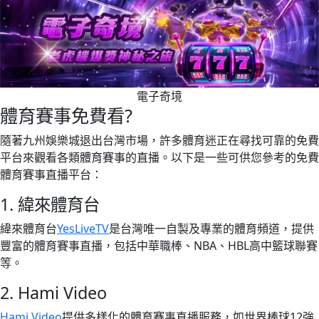
電子奇境
體育賽事免費看?
隨著九州娛樂城退出台灣市場，許多體育迷正在尋找可靠的免費
平台來觀看各類體育賽事的直播。以下是一些可供您參考的免費
體育賽事直播平台：
1. 緯來體育台
緯來體育台
YesLiveTV
是台灣唯一自製及專業的體育頻道，提供
豐富的體育賽事直播，包括中華職棒、NBA、HBL高中籃球聯賽
等。
2. Hami Video
Hami Video
提供多樣化的體育賽事直播服務，如世界棒球12強