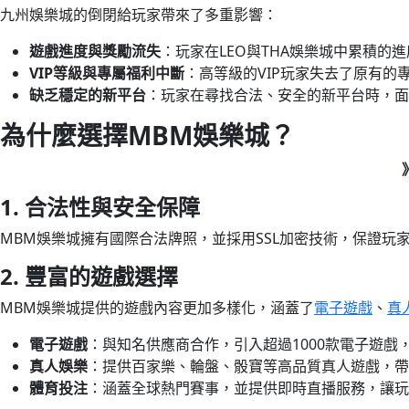
九州娛樂城的倒閉給玩家帶來了多重影響：
遊戲進度與獎勵流失
：玩家在LEO與THA娛樂城中累積的
VIP等級與專屬福利中斷
：高等級的VIP玩家失去了原有的
缺乏穩定的新平台
：玩家在尋找合法、安全的新平台時，面
為什麼選擇MBM娛樂城？
1. 合法性與安全保障
MBM娛樂城擁有國際合法牌照，並採用SSL加密技術，保證
2. 豐富的遊戲選擇
MBM娛樂城提供的遊戲內容更加多樣化，涵蓋了
電子遊戲
、
真
電子遊戲
：與知名供應商合作，引入超過1000款電子遊戲
真人娛樂
：提供百家樂、輪盤、骰寶等高品質真人遊戲，帶
體育投注
：涵蓋全球熱門賽事，並提供即時直播服務，讓玩