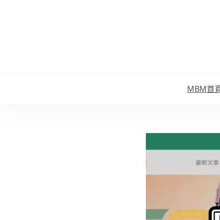
跳
至
主
要
內
容
MBM首