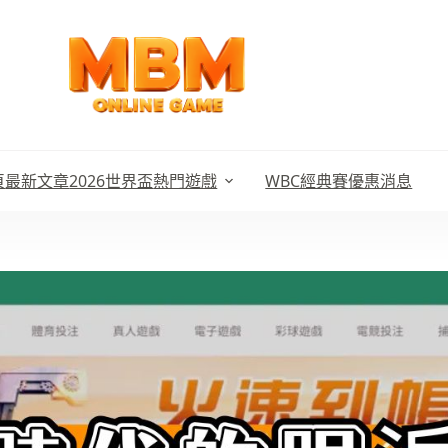
頁
最新文章
2026世界盃
熱門遊戲
WBC經典賽
優惠消息