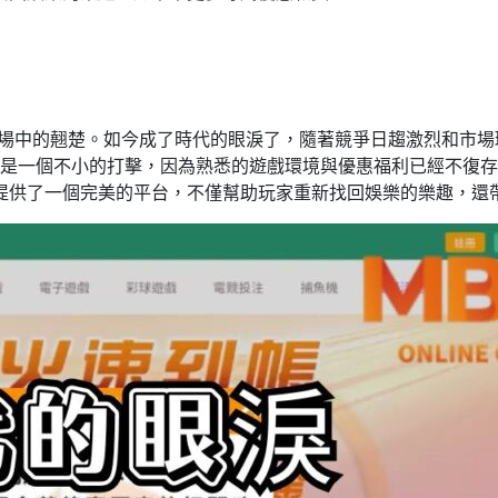
樂市場中的翹楚。如今成了時代的眼淚了，隨著競爭日趨激烈和市
是一個不小的打擊，因為熟悉的遊戲環境與優惠福利已經不復存
提供了一個完美的平台，不僅幫助玩家重新找回娛樂的樂趣，還