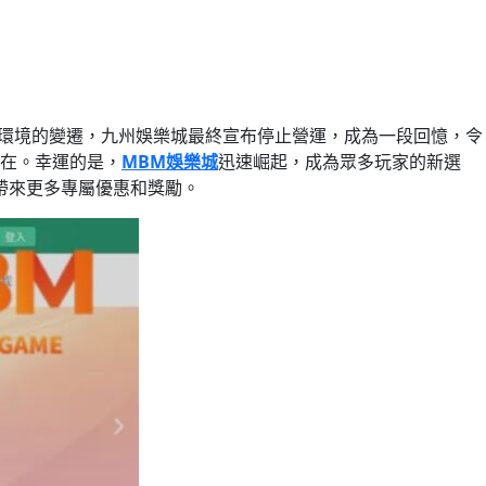
場環境的變遷，九州娛樂城最終宣布停止營運，成為一段回憶，令
在。幸運的是，
MBM娛樂城
迅速崛起，成為眾多玩家的新選
帶來更多專屬優惠和獎勵。