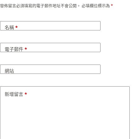
發佈留言必須填寫的電子郵件地址不會公開。
必填欄位標示為
*
名稱
*
電子郵件
*
網站
新增留言
*