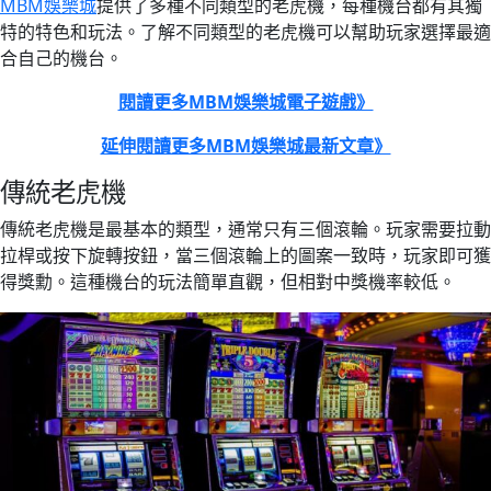
MBM娛樂城
提供了多種不同類型的老虎機，每種機台都有其獨
特的特色和玩法。了解不同類型的老虎機可以幫助玩家選擇最適
合自己的機台。
閱讀更多MBM娛樂城電子遊戲》
延伸閱讀更多MBM娛樂城最新文章》
傳統老虎機
傳統老虎機是最基本的類型，通常只有三個滾輪。玩家需要拉動
拉桿或按下旋轉按鈕，當三個滾輪上的圖案一致時，玩家即可獲
得獎勳。這種機台的玩法簡單直觀，但相對中獎機率較低。