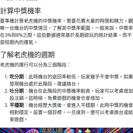
計算中獎機率
要準確計算老虎機的中獎機率，需要花費大量的時間和精力。觀
察一台機台的中獎情況，了解其中獎率範圍，一般來說，中獎率
在3%到8%之間。這些數據通常基於長期遊玩的統計結果，而不
是短期內的運氣。
了解老虎機的週期
老虎機的運行可以分為三個階段：
吃分期
：此時機台的返回率較低，玩家幾乎不會中獎。如果
發現機台處於此階段，建議換台。
吐分期
：機台在此階段的中獎機率較高，玩家可以考慮增加
投注額。這時候，免費遊戲的機會也會增加。
平穩期
：機台經歷大獎後，會進入平穩期，此時中獎的機會
相對穩定。設置一個目標，一旦達到，便可以考慮換台或結
束遊戲。