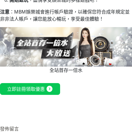
注意
：MBM娛樂城會進行帳戶驗證，以確保您符合成年規定並
非非法人帳戶，讓您能放心暢玩，享受最佳體驗！
全站首存一倍水
expand_circle_right
立即註冊領取優惠
發佈留言