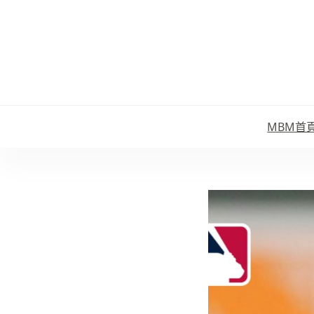
跳
至
主
要
內
容
MBM首