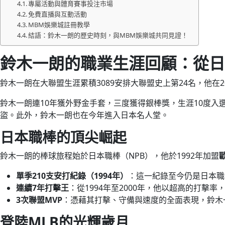
專屬活動與體育賽事投注市場
免費直播與互動活動
MBM娛樂城註冊教學
結語：鈴木一朗的歷史時刻，與MBM娛樂城共同見證！
鈴木一朗的職業生涯回顧：從日
鈴木一朗在大聯盟生涯累積3089安排大聯盟史上第24名，他在2
鈴木一朗連10年獲外野金手套，三度獲得銀棒獎，生涯10度入選
盜。此外，鈴木一朗也在今年進入日本名人堂。
日本職棒的頂尖崛起
鈴木一朗的棒球旅程始於日本職棒（NPB），他於1992年加盟
單季210支安打紀錄（1994年）
：這一紀錄至今仍是日本職
連續7年打擊王
：從1994年至2000年，他以超高的打擊率
3次聯盟MVP
：憑藉其打擊、守備與速度的全面表現，鈴木
登陸MLB的光輝歲月