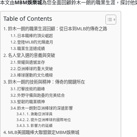
本文由
MBM娛樂城
為您全面回顧鈴木一朗的職業生涯，探討他
Table of Contents
鈴木一朗的職業生涯回顧：從日本到MLB的傳奇之路
日本職棒的頂尖崛起
登陸MLB的光輝歲月
職業生涯總成績
名人堂入選的意義與突破
榮耀與遺憾並存
亞洲棒球的重大突破
棒球運動的文化橋樑
鈴木一朗的技術與精神：傳奇的關鍵所在
打擊技術的巔峰
外野守備與跑壘的完美結合
堅韌的職業精神
鈴木一朗對亞洲棒球的深遠影響
1. 激勵亞洲球員
2. 提升亞洲棒球的國際地位
3. 影響力的延續
MLB美國職棒大聯盟鎖定MBM娛樂城