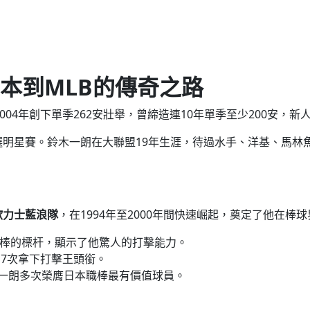
本到MLB的傳奇之路
004年創下單季262安壯舉，曾締造連10年單季至少200安，
明星賽。鈴木一朗在大聯盟19年生涯，待過水手、洋基、馬林魚等球
歐力士藍浪隊
，在1994年至2000年間快速崛起，奠定了他在棒
棒的標杆，顯示了他驚人的打擊能力。
，7次拿下打擊王頭銜。
一朗多次榮膺日本職棒最有價值球員。