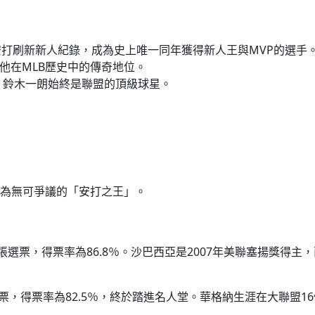
安打刷新新人紀錄，成為史上唯一同年獲得新人王與MVP的選手
他在MLB歷史中的傳奇地位。
，鈴木一朗始終是聯盟的頂級球星。
為無可爭議的「安打之王」。
選票，得票率為86.8％。沙巴西亞是2007年美聯塞揚獎得主
。
，得票率為82.5％，終於踏進名人堂。華格納生涯在大聯盟16個