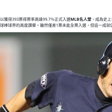
以獲得393票得票率高達99.7％正式入選
MLB名人堂
，成為史上
球棒球界的高度讚譽。雖然僅差1票未能全票入選，但這一成就