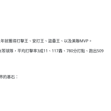
新人年就獲得打擊王、安打王、盜壘王、以及美聯MVP。
隊，平均打擊率3成11、117轟、780分打點、跑出509
球界的基石：