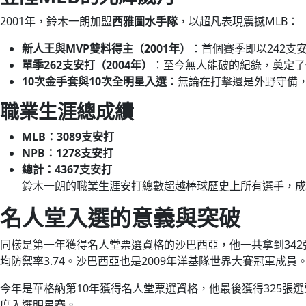
2001年，鈴木一朗加盟
西雅圖水手隊
，以超凡表現震撼MLB：
新人王與MVP雙料得主（2001年）
：首個賽季即以242支
單季262支安打（2004年）
：至今無人能破的紀錄，奠定了
10次金手套與10次全明星入選
：無論在打擊還是外野守備
職業生涯總成績
MLB：3089支安打
NPB：1278支安打
總計：4367支安打
鈴木一朗的職業生涯安打總數超越棒球歷史上所有選手，成
名人堂入選的意義與突破
同樣是第一年獲得名人堂票選資格的沙巴西亞，他一共拿到342張
均防禦率3.74。沙巴西亞也是2009年洋基隊世界大賽冠軍成員
今年是華格納第10年獲得名人堂票選資格，他最後獲得325張選票
度入選明星賽。