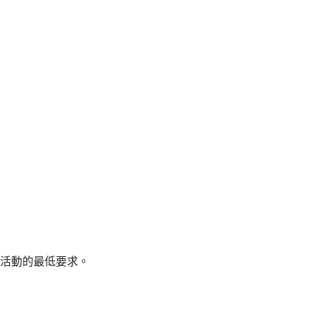
活動的最低要求。