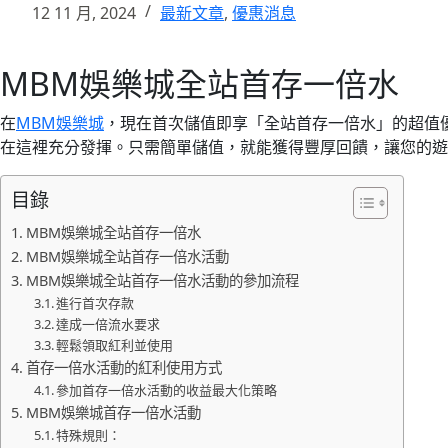
12 11 月, 2024
最新文章
,
優惠消息
MBM娛樂城全站首存一倍水
在
MBM娛樂城
，現在首次儲值即享「全站首存一倍水」的超值
在這裡充分發揮。只需簡單儲值，就能獲得豐厚回饋，讓您的遊
目錄
MBM娛樂城全站首存一倍水
MBM娛樂城全站首存一倍水活動
MBM娛樂城全站首存一倍水活動的參加流程
進行首次存款
達成一倍流水要求
輕鬆領取紅利並使用
首存一倍水活動的紅利使用方式
參加首存一倍水活動的收益最大化策略
MBM娛樂城首存一倍水活動
特殊規則：