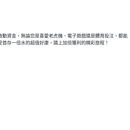
啟動資金，無論您是喜愛老虎機、電子遊戲還是體育投注，都能
受首存一倍水的超值好康，踏上加倍獲利的精彩旅程！