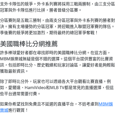
支外卡隊伍的競爭。外卡系列賽將採用三戰兩勝制，由三支分區
冠軍與外卡隊伍進行比拼，勝者晉級分區賽。
分區賽則是五戰三勝制，由兩支分區冠軍與外卡系列賽的勝者對
決。擁有主場優勢的分區冠軍，將迎戰進入聯盟冠軍賽的隊伍。
季後賽的競爭將更加激烈，期待最終的總冠軍爭奪戰！
美國職棒比分網推薦
許多棒球愛好者都在尋找即時的美國職棒比分網。在這方面，
MBM娛樂城無疑是個不錯的選擇。這個平台提供豐富的比賽資
訊，包括即時比分、歷史戰績和玩家討論區，讓愛好者能夠輕鬆
獲取最新資訊。
除了即時比分外，玩家也可以透過各大平台觀看比賽直播。例
如，愛爾達、HamiVideo和MLB TV都是常見的直播選擇，但這
些平台通常需要付費。
如果你希望找到免費且不延遲的直播平台，不妨考慮到
MBM娛
樂城
進行觀賞！