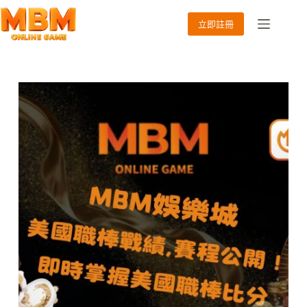
跳
至
立即註冊
主
要
內
容