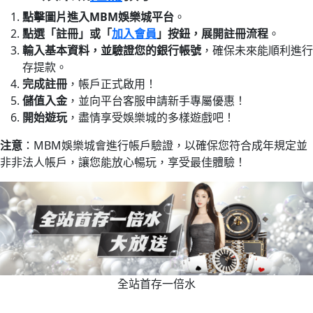
點擊圖片進入MBM娛樂城平台
。
點選「註冊」或「
加入會員
」按鈕，展開註冊流程
。
輸入基本資料，並驗證您的銀行帳號
，確保未來能順利進行
存提款。
完成註冊
，帳戶正式啟用！
儲值入金
，並向平台客服申請新手專屬優惠！
開始遊玩
，盡情享受娛樂城的多樣遊戲吧！
注意
：MBM娛樂城會進行帳戶驗證，以確保您符合成年規定並
非非法人帳戶，讓您能放心暢玩，享受最佳體驗！
全站首存一倍水