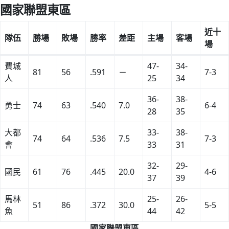
國家聯盟東區
近十
隊伍
勝場
敗場
勝率
差距
主場
客場
場
費城
47-
34-
81
56
.591
－
7-3
人
25
34
36-
38-
勇士
74
63
.540
7.0
6-4
28
35
大都
33-
38-
74
64
.536
7.5
7-3
會
33
31
32-
29-
國民
61
76
.445
20.0
4-6
37
39
馬林
25-
26-
51
86
.372
30.0
5-5
魚
44
42
國家聯盟東區