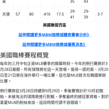
家
35
43
29-
29-
天使
57
80
.416
17.5
3-7
41
39
美國聯盟西區
延伸閱讀更多MBM娛樂城體育賽事分析》
延伸閱讀更多MBM娛樂城優惠消息》
美國職棒賽程概覽
每年的三月中旬正是MLB賽季的開幕時刻。今年的例行賽將於3
月28日展開，所有球隊將在這一天登場。值得一提的是，3月20
日至21日將在海外舉行一場比賽，這也是MLB首次在韓國舉辦
比賽。
例行賽將從3月28日持續到9月29日，季後賽預計於10月初開
始，未被淘汰的球隊將進行對戰，爭奪最終的總冠軍資格。對於
喜愛MLB的粉絲來說，這段時間可謂不容錯過！