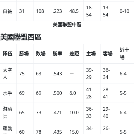
18-
13-
白襪
31
108
.223
48.5
0-10
54
54
美國聯盟中區
美國聯盟西區
近十
隊伍
勝場
敗場
勝率
差距
主場
客場
場
太空
39-
36-
75
63
.543
－
6-4
人
29
34
41-
28-
水手
69
69
.500
6.0
5-5
28
41
游騎
36-
29-
65
73
.471
10.0
6-4
兵
33
40
運動
34-
26-
60
78
.435
15.0
5-5