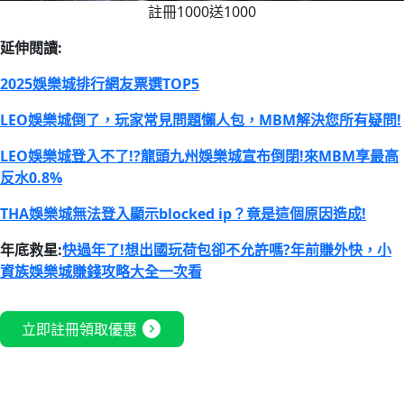
註冊1000送1000
延伸閱讀:
2025娛樂城排行網友票選TOP5
LEO娛樂城倒了，玩家常見問題懶人包，MBM解決您所有疑問!
LEO娛樂城登入不了!?龍頭九州娛樂城宣布倒閉!來MBM享最高
反水0.8%
THA娛樂城無法登入顯示blocked ip？竟是這個原因造成!
年底救星:
快過年了!想出國玩荷包卻不允許嗎?年前賺外快，小
資族娛樂城賺錢攻略大全一次看
expand_circle_right
立即註冊領取優惠