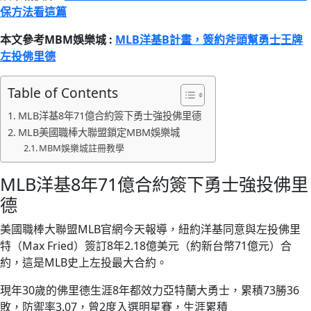
保方法看這篇
本文參考MBM娛樂城 :
MLB洋基B計畫，簽約斧頭幫勇士王牌
左投佛里德
Table of Contents
MLB洋基8年71億合約簽下勇士強投佛里德
MLB美國職棒大聯盟鎖定MBM娛樂城
MBM娛樂城註冊教學
MLB洋基8年71億合約簽下勇士強投佛里
德
美國職棒大聯盟MLB官網今天報導，紐約洋基同意與左投佛里
特（Max Fried）簽訂8年2.18億美元（約新台幣71億元）合
約，這是MLB史上左投最大合約。
現年30歲的佛里德生涯8年都效力亞特蘭大勇士，累積73勝36
敗，防禦率3.07，曾2度入選明星賽，生涯累積