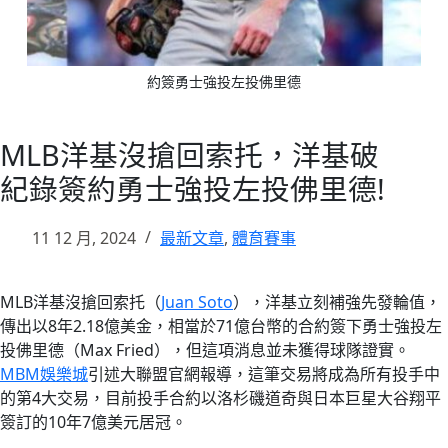
約簽勇士強投左投佛里德
MLB洋基沒搶回索托，洋基破
紀錄簽約勇士強投左投佛里德!
11 12 月, 2024
最新文章
,
體育賽事
MLB洋基沒搶回索托（
Juan Soto
），洋基立刻補強先發輪值，
傳出以8年2.18億美金，相當於71億台幣的合約簽下勇士強投左
投佛里德（Max Fried），但這項消息並未獲得球隊證實。
MBM娛樂城
引述大聯盟官網報導，這筆交易將成為所有投手中
的第4大交易，目前投手合約以洛杉磯道奇與日本巨星大谷翔平
簽訂的10年7億美元居冠。