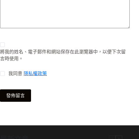
將我的姓名、電子郵件和網站保存在此瀏覽器中，以便下次留
言時使用。
我同意
隱私權政策
發佈留言