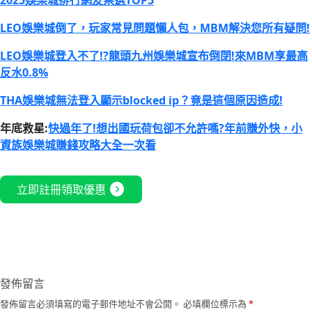
2025娛樂城排行網友票選TOP5
LEO娛樂城倒了，玩家常見問題懶人包，MBM解決您所有疑問!
LEO娛樂城登入不了!?龍頭九州娛樂城宣布倒閉!來MBM享最高
反水0.8%
THA娛樂城無法登入顯示blocked ip？竟是這個原因造成!
年底救星:
快過年了!想出國玩荷包卻不允許嗎?年前賺外快，小
資族娛樂城賺錢攻略大全一次看
expand_circle_right
立即註冊領取優惠
發佈留言
發佈留言必須填寫的電子郵件地址不會公開。
必填欄位標示為
*