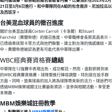
組內循環賽，取各組前兩名晉級會內賽。比賽預計在2025年2月
21日至3月6日進行，和中華隊同在A組的包含南非、尼加拉瓜以
及西班牙。
台美混血球員的徵召進度
關於台美混血球員Corbin Carroll（卡洛爾）和Stuart
Fairchild（費爾柴德）的徵召進度，中華職棒會長蔡其昌表示，
已透過寄送賀卡等方式與他們聯繫，建立對台灣的情感連結。其
中，費爾柴德被認為更有可能代表中華隊出賽。
WBC經典賽資格賽
總結
中華隊在12強賽中表現出色，成功奪冠。然而，面對即將到來
的WBC經典賽資格賽，球隊需進行陣容調整，特別是在投手群
方面。同時，旅美球員的加入將為球隊帶來新的活力。球迷們可
透過MBM娛樂城關注比賽最新資訊，並參與相關活動，享受更
多樂趣。
MBM娛樂城註冊教學
點擊圖片進入
MBM娛樂城
平台
。