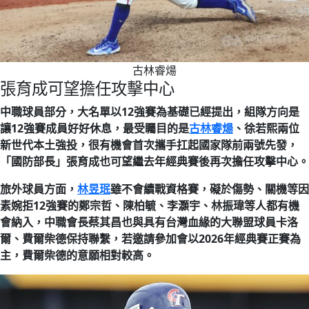
古林睿煬
張育成可望擔任攻擊中心
中職球員部分，大名單以12強賽為基礎已經提出，組隊方向是
讓12強賽成員好好休息，最受矚目的是
古林睿煬
、徐若熙兩位
新世代本土強投，很有機會首次攜手扛起國家隊前兩號先發，
「國防部長」張育成也可望繼去年經典賽後再次擔任攻擊中心。
旅外球員方面，
林昱珉
雖不會續戰資格賽，礙於傷勢、關機等因
素婉拒12強賽的鄭宗哲、陳柏毓、李灝宇、林振瑋等人都有機
會納入，中職會長蔡其昌也與具有台灣血緣的大聯盟球員卡洛
爾、費爾柴德保持聯繫，若邀請參加會以2026年經典賽正賽為
主，費爾柴德的意願相對較高。