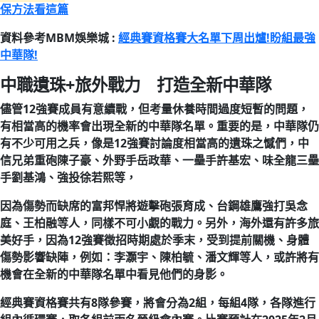
保方法看這篇
資料參考MBM娛樂城 :
經典賽資格賽大名單下周出爐!盼組最強
中華隊!
中職遺珠+旅外戰力 打造全新中華隊
儘管12強賽成員有意續戰，但考量休養時間過度短暫的問題，
有相當高的機率會出現全新的中華隊名單。重要的是，中華隊仍
有不少可用之兵，像是12強賽討論度相當高的遺珠之憾們，中
信兄弟重砲陳子豪、外野手岳政華、一壘手許基宏、味全龍三壘
手劉基鴻、強投徐若熙等，
因為傷勢而缺席的富邦悍將遊擊砲張育成、台鋼雄鷹強打吳念
庭、王柏融等人，同樣不可小覷的戰力。另外，海外還有許多旅
美好手，因為12強賽徵招時期處於季末，受到提前關機、身體
傷勢影響缺陣，例如：李灝宇、陳柏毓、潘文輝等人，或許將有
機會在全新的中華隊名單中看見他們的身影。
經典賽資格賽共有8隊參賽，將會分為2組，每組4隊，各隊進行