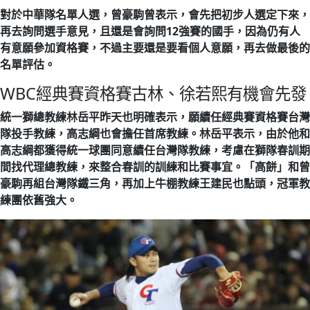
對於中華隊名單人選，曾豪駒曾表示，會先把初步人選定下來，
再去詢問選手意見，且還是會詢問12強賽的國手，因為仍有人
有意願參加資格賽，不過主要還是要看個人意願，再去做最後的
名單評估。
WBC經典賽資格賽古林、徐若熙有機會先發
統一獅總教練林岳平昨天也明確表示，願續任經典賽資格賽台灣
隊投手教練，高志綱也會擔任首席教練。林岳平表示，由於他和
高志綱都獲得統一球團同意續任台灣隊教練，考慮在獅隊春訓期
間找代理總教練，來整合春訓的訓練和比賽事宜。「高餅」和曾
豪駒再組台灣隊鐵三角，再加上牛棚教練王建民也點頭，冠軍教
練團依舊強大。