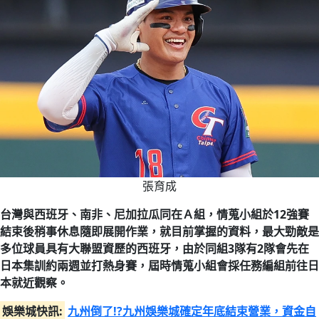
張育成
台灣與西班牙、南非、尼加拉瓜同在Ａ組，情蒐小組於12強賽
結束後稍事休息隨即展開作業，就目前掌握的資料，最大勁敵是
多位球員具有大聯盟資歷的西班牙，由於同組3隊有2隊會先在
日本集訓約兩週並打熱身賽，屆時情蒐小組會採任務編組前往日
本就近觀察。
娛樂城快訊:
九州倒了!?九州娛樂城確定年底結束營業，資金自