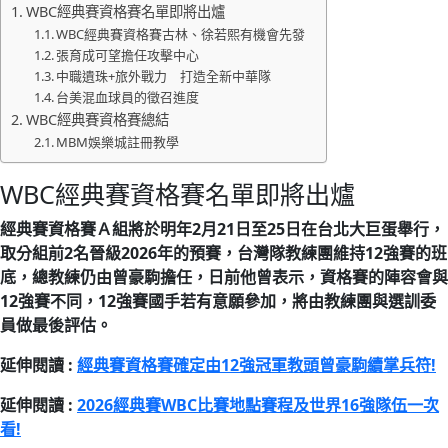
WBC經典賽資格賽名單即將出爐
WBC經典賽資格賽古林、徐若熙有機會先發
張育成可望擔任攻擊中心
中職遺珠+旅外戰力 打造全新中華隊
台美混血球員的徵召進度
WBC經典賽資格賽總結
MBM娛樂城註冊教學
WBC經典賽資格賽名單即將出爐
經典賽資格賽Ａ組將於明年2月21日至25日在台北大巨蛋舉行，
取分組前2名晉級2026年的預賽，台灣隊教練團維持12強賽的班
底，總教練仍由曾豪駒擔任，日前他曾表示，資格賽的陣容會與
12強賽不同，12強賽國手若有意願參加，將由教練團與選訓委
員做最後評估。
延伸閱讀 :
經典賽資格賽確定由12強冠軍教頭曾豪駒續掌兵符!
延伸閱讀 :
2026經典賽WBC比賽地點賽程及世界16強隊伍一次
看!