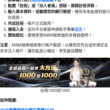
點選「註冊」或「加入會員」按鈕，展開註冊流程
。
輸入基本資料，並驗證您的銀行帳號
，確保未來能順利進行
存提款。
完成註冊
，帳戶正式啟用！
儲值入金
，並向平台客服申請新手專屬
優惠
！
開始遊玩
，盡情享受MBM娛樂城的多樣遊戲吧！
注意
：MBM娛樂城會進行帳戶驗證，以確保您符合成年規定並
非非法人帳戶，讓您能放心暢玩，享受最佳體驗！
註冊1000送1000
延伸閱讀: