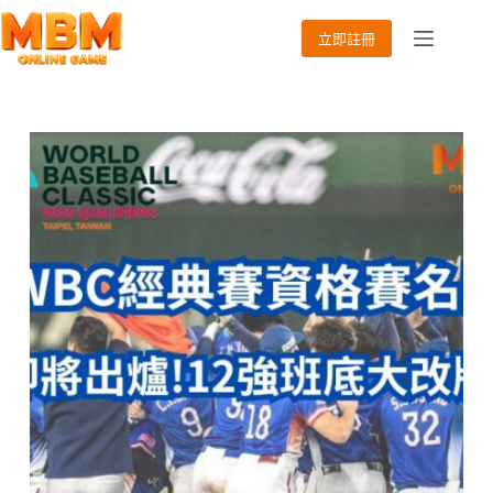
跳
至
立即註冊
主
要
內
容