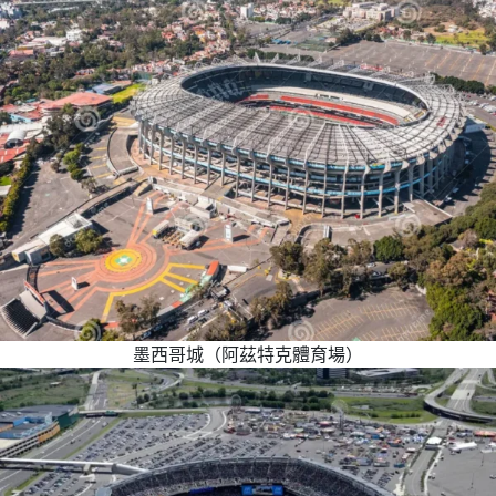
墨西哥城（阿茲特克體育場）