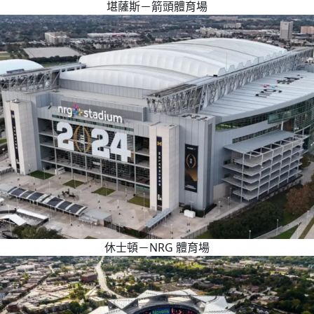
堪薩斯－箭頭體育場
休士頓－NRG 體育場