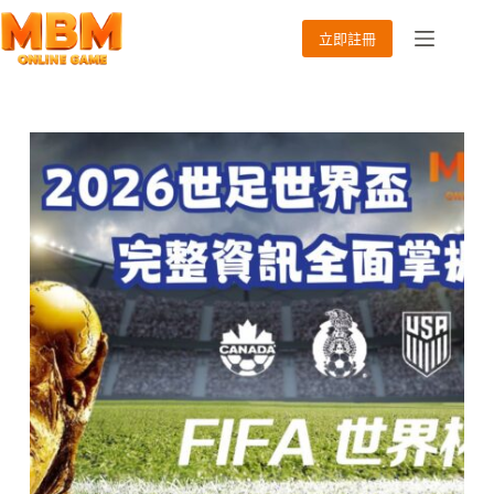
跳
至
立即註冊
主
要
內
容