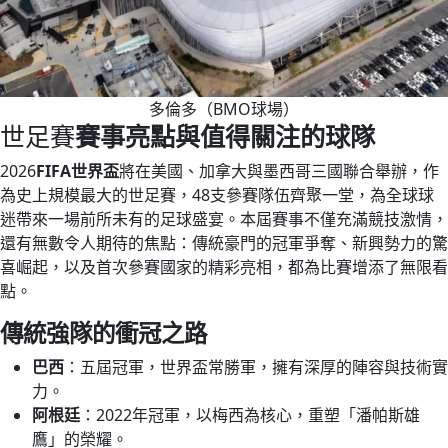
多倫多（BMO球場）
世足賽
賽事亮點與值得關注的球隊
2026
FIFA世界盃
將在美國、加拿大與墨西哥三國聯合舉辦，作
為史上規模最大的世足賽，48支參賽隊伍齊聚一堂，為全球球
迷帶來一場前所未有的足球盛宴。本屆賽事不僅充滿競技激情，
還有無數令人期待的焦點：傳統豪門的冠軍爭奪、新興勢力的驚
喜崛起，以及首次參賽國家的精彩亮相，都為比賽增添了無限看
點。
傳統強隊的衝冠之路
巴西
：五屆冠軍，世界盃常勝軍，擁有深厚的陣容與技術實
力。
阿根廷
：2022年冠軍，以梅西為核心，重塑「潘帕斯雄
鷹」的榮耀。