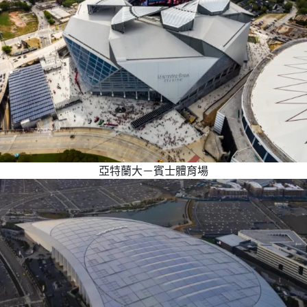
亞特蘭大－賓士體育場