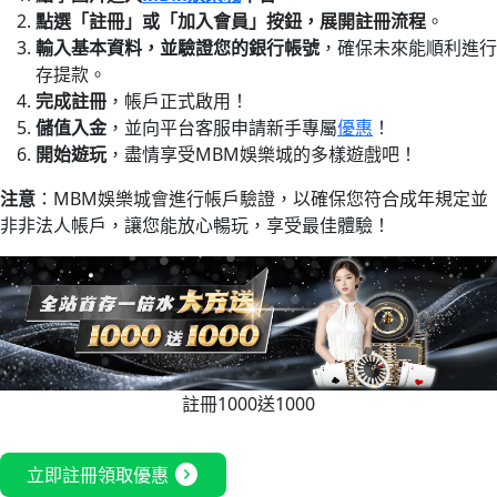
點選「註冊」或「加入會員」按鈕，展開註冊流程
。
輸入基本資料，並驗證您的銀行帳號
，確保未來能順利進行
存提款。
完成註冊
，帳戶正式啟用！
儲值入金
，並向平台客服申請新手專屬
優惠
！
開始遊玩
，盡情享受MBM娛樂城的多樣遊戲吧！
注意
：MBM娛樂城會進行帳戶驗證，以確保您符合成年規定並
非非法人帳戶，讓您能放心暢玩，享受最佳體驗！
註冊1000送1000
expand_circle_right
立即註冊領取優惠