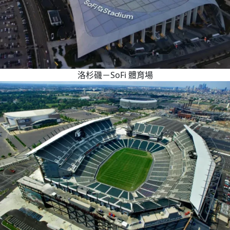
洛杉磯－SoFi 體育場