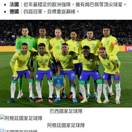
法國
：近年最穩定的歐洲強隊，擁有姆巴佩等頂尖球星。
德國
：四屆冠軍，目標重返巔峰。
巴西國家足球隊
阿根廷國家足球隊