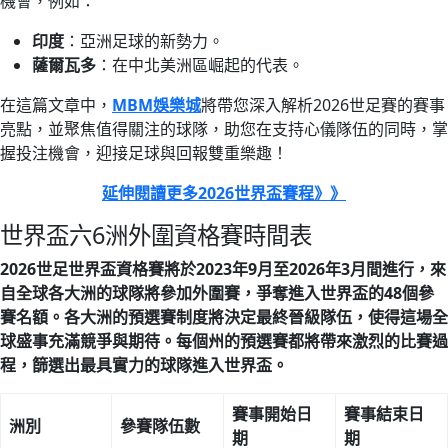
機會，例如：
印度
：亞洲足球的新勢力。
薩爾瓦多
：在中北美洲區崛起的代表。
在這篇文章中，
MBM娛樂城
將帶您深入解析2026世足賽的賽事
亮點，並聚焦值得關注的球隊，助您在支持心儀隊伍的同時，掌
握投注機會，迎接足球與回報雙重樂趣！
延伸閱讀更多2026世界盃賽程》》
世界盃六6洲外圍資格賽時間表
2026世足世界盃資格賽將於2023年9月至2026年3月間進行，來
自全球各大洲的球隊將參加外圍賽，爭奪進入世界盃的48個參
賽名額。各大洲的預選賽制度將決定最終晉級隊伍，使得這場全
球盛事充滿競爭與期待。每個州的預選賽都將帶來激烈的比賽過
程，篩選出最具實力的球隊進入世界盃。
賽事開始日
賽事結束日
洲別
參賽隊伍數
期
期