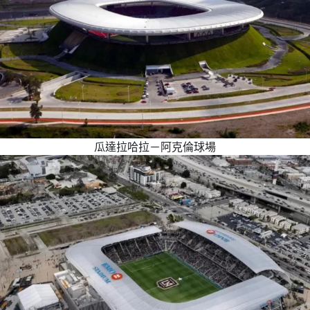
瓜達拉哈拉－阿克倫球場