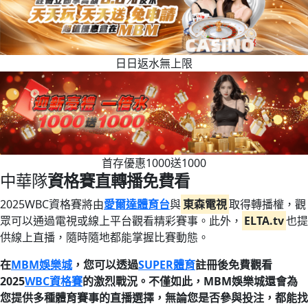
日日返水無上限
首存優惠1000送1000
中華隊
資格賽直轉播免費看
2025WBC資格賽將由
愛爾達體育台
與
東森電視
取得轉播權，觀
眾可以通過電視或線上平台觀看精彩賽事。此外，
ELTA.tv
也提
供線上直播，隨時隨地都能掌握比賽動態。
在
MBM娛樂城
，您可以透過
SUPER體育
註冊後免費觀看
2025
WBC資格賽
的激烈戰況。不僅如此，MBM娛樂城還會為
您提供多種體育賽事的直播選擇，無論您是否參與投注，都能找