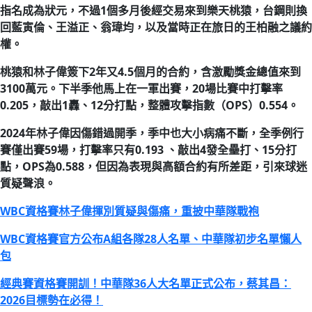
指名成為狀元，不過1個多月後經交易來到樂天桃猿，台鋼則換
回藍寅倫、王溢正、翁瑋均，以及當時正在旅日的王柏融之議約
權。
桃猿和林子偉簽下2年又4.5個月的合約，含激勵獎金總值來到
3100萬元。下半季他馬上在一軍出賽，20場比賽中打擊率
0.205，敲出1轟、12分打點，整體攻擊指數（OPS）0.554。
2024年林子偉因傷錯過開季，季中也大小病痛不斷，全季例行
賽僅出賽59場，打擊率只有0.193 、敲出4發全壘打、15分打
點，OPS為0.588，但因為表現與高額合約有所差距，引來球迷
質疑聲浪。
WBC資格賽林子偉揮別質疑與傷痛，重披中華隊戰袍
WBC資格賽官方公布A組各隊28人名單、中華隊初步名單懶人
包
經典賽資格賽開訓！中華隊36人大名單正式公布，蔡其昌：
2026目標勢在必得！