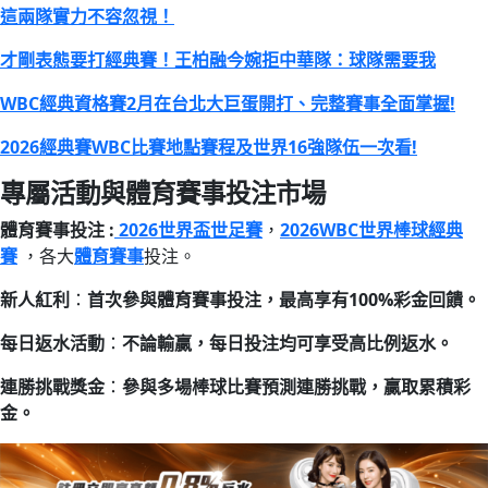
這兩隊實力不容忽視！
才剛表態要打經典賽！王柏融今婉拒中華隊：球隊需要我
WBC經典資格賽2月在台北大巨蛋開打、完整賽事全面掌握!
2026經典賽WBC比賽地點賽程及世界16強隊伍一次看!
專屬活動與體育賽事投注市場
體育賽事投注 :
2026世界盃世足賽
，
2026WBC世界棒球經典
賽
，各大
體育賽事
投注。
新人紅利
：
首次參與體育賽事投注，最高享有100%彩金回饋。
每日返水活動
：
不論輸贏，每日投注均可享受高比例返水。
連勝挑戰獎金
：
參與多場棒球比賽預測連勝挑戰，贏取累積彩
金。