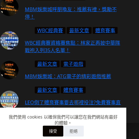
MBM娛樂城呼朋喚友：推薦有禮，獎勵不
停！
WBC經典賽
最新文章
體育賽事
WBC經典賽資格賽焦點：林家正再披中華隊
戰袍入列35人名單！
最新文章
電子遊戲
MBM娛樂城：ATG電子的精彩遊戲推薦
最新文章
體育賽事
LEO倒了體育賽事要去哪裡投注?免費賽事直
播要去哪裡看?
我們使用 cookies 以確保我們可以讓您在我們網站有最好
的體驗。
Copyright ©| Powered by
MBM娛樂城
-線上娛樂城
接受
拒絕
推薦!2025人氣排行榜、網友大推5間必玩線上
ofa86