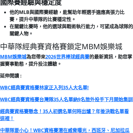
國際賽經驗與穩定度
他的MLB與國際賽經驗，能幫助年輕選手適應高張力比
賽，提升中華隊的比賽穩定性。
在關鍵比賽時，他的選球與戰術執行能力，可望成為球隊的
關鍵人物。
中華隊經典賽資格賽鎖定MBM娛樂城
MBM娛樂城
為您帶來
2026世界棒球經典賽
的最新資訊，助您掌
握賽事動態，提升投注體驗。
延伸閱讀 :
WBC經典賽資格賽林家正入列35人大名單!
WBC經典賽資格賽台灣隊35人名單納9名旅外投手下月開始集訓
經典賽資格賽懸念！35人初選名單何時出爐？年後決戰名單看
這裡！
中華隊要小心！WBC資格賽潛在威脅曝光，西班牙、尼加拉瓜