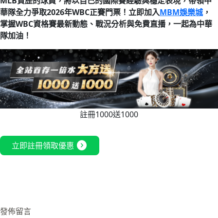
MLB資歷的球員，將以自己的國際賽經驗與穩定表現，帶領中
華隊全力爭取2026年WBC正賽門票！立即加入
MBM娛樂城
，
掌握WBC資格賽最新動態、戰況分析與免費直播，一起為中華
隊加油！
註冊1000送1000
expand_circle_right
立即註冊領取優惠
發佈留言