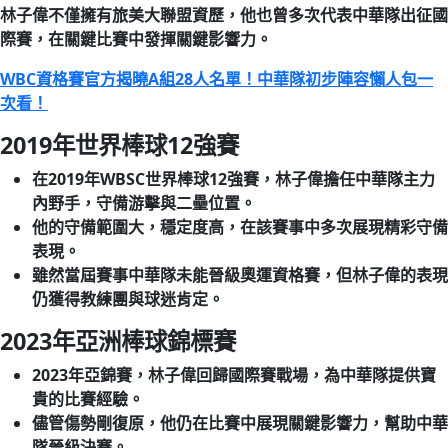
林子偉不僅擁有旅美大聯盟資歷，他也曾多次代表中華隊出征國
際賽，在關鍵比賽中發揮關鍵影響力。
WBC資格賽官方揭曉A組28人名單！中華隊初步陣容懶人包一
次看！
2019年世界棒球12強賽
在2019年WBSC世界棒球12強賽，林子偉擔任中華隊主力
內野手，守備游擊與二壘位置。
他的守備範圍大，穩定度高，在該賽事中多次展現精彩守備
表現。
雖然當屆賽事中華隊未能晉級奧運資格賽，但林子偉的表現
仍獲得教練團與球迷肯定。
2023年亞洲棒球錦標賽
2023年亞錦賽，林子偉回歸國際賽戰場，為中華隊提供寶
貴的比賽經驗。
儘管傷勢剛復原，他仍在比賽中展現關鍵影響力，幫助中華
隊晉級決賽。