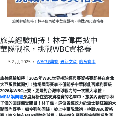
旅美經驗加持！林子偉再披中華隊戰袍，挑戰WBC資格賽
旅美經驗加持！林子偉再披中
華隊戰袍，挑戰WBC資格賽
5 2 月, 2025
WBC經典賽
,
最新文章
,
體育賽事
旅美經驗加持！2025年WBC世界棒球經典賽資格賽即將在台北
大巨蛋震撼開打！這場國際賽事不僅關乎中華隊能否順利晉級
2026年WBC正賽，更是對台灣棒球戰力的一次重大考驗。
MBM娛樂城
深度解析在這次資格賽的名單中，旅美內野好手林
子偉的回歸備受矚目！林子偉，這位曾經效力於波士頓紅襪的大
聯盟內野手，如今強勢回歸，披上中華隊戰袍，挑戰WBC資格
賽！這名擁有MLB經驗的球員，過去幾年歷經傷病與職業生涯