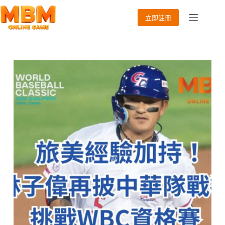
跳
至
立即註冊
主
要
內
容