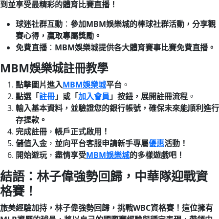
到並享受最精彩的體育比賽直播！
球迷社群互動
：
參加MBM娛樂城的棒球社群活動，分享觀
賽心得，贏取專屬獎勵。
免費直播
：
MBM娛樂城提供各大體育賽事比賽免費直播。
MBM娛樂城註冊教學
點擊圖片進入
MBM娛樂城
平台
。
點選「
註冊
」或「
加入會員
」按鈕，展開註冊流程
。
輸入基本資料，並驗證您的銀行帳號，確保未來能順利進行
存提款。
完成註冊
，
帳戶正式啟用！
儲值入金
，
並向平台客服申請新手專屬
優惠
活動！
開始遊玩
，
盡情享受
MBM娛樂城
的多樣遊戲吧！
結語：林子偉強勢回歸，中華隊迎戰資
格賽！
旅美經驗加持，林子偉強勢回歸，挑戰WBC資格賽！這位擁有