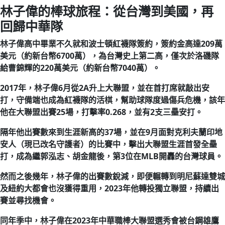
林子偉的棒球旅程：從台灣到美國，再
回歸中華隊
林子偉高中畢業不久就和波士頓紅襪隊簽約，簽約金高達209萬
美元（約新台幣6700萬），為台灣史上第二高，僅次於洛磯隊
給曹錦輝的220萬美元（約新台幣7040萬）。
2017年，林子偉6月從2A升上大聯盟，並在首打席就敲出安
打，守備端也成為紅襪隊的活棋，幫助球隊度過傷兵危機，該年
他在大聯盟出賽25場，打擊率0.268，並有2支三壘安打。
隔年他出賽數來到生涯新高的37場，並在9月面對克利夫蘭印地
安人（現已改名守護者）的比賽中，擊出大聯盟生涯首發全壘
打，成為繼郭泓志、胡金龍後，第3位在MLB開轟的台灣球員。
然而之後幾年，林子偉的出賽數銳減，即便輾轉到明尼蘇達雙城
及紐約大都會也沒獲得重用，2023年他轉投獨立聯盟，持續出
賽並尋找機會。
同年季中，林子偉在2023年中華職棒大聯盟選秀會被台鋼雄鷹