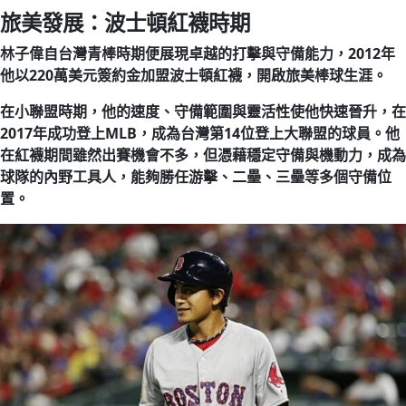
旅美發展：波士頓紅襪時期
林子偉自台灣青棒時期便展現卓越的打擊與守備能力，2012年
他以220萬美元簽約金加盟波士頓紅襪，開啟旅美棒球生涯。
在小聯盟時期，他的速度、守備範圍與靈活性使他快速晉升，在
2017年成功登上MLB，成為台灣第14位登上大聯盟的球員。他
在紅襪期間雖然出賽機會不多，但憑藉穩定守備與機動力，成為
球隊的內野工具人，能夠勝任游擊、二壘、三壘等多個守備位
置。