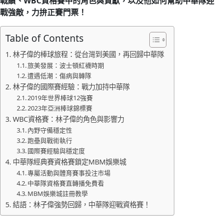
戰績、WBC資格賽中的角色與貢獻，以及他如何幫助中華隊迎
戰強敵，力拚正賽門票！
Table of Contents
林子偉的棒球旅程：從台灣到美國，再回歸中華隊
旅美發展：波士頓紅襪時期
遭遇低潮：傷病與轉隊
林子偉的國際賽經驗：戰力加持中華隊
2019年世界棒球12強賽
2023年亞洲棒球錦標賽
WBC資格賽：林子偉的角色與影響力
內野守備穩定性
跑壘與戰術執行
國際賽經驗與穩定度
中華隊經典賽資格賽鎖定MBM娛樂城
專屬活動與體育賽事投注市場
中華隊資格賽直轉播免費看
MBM娛樂城註冊教學
結語：林子偉強勢回歸，中華隊迎戰資格賽！