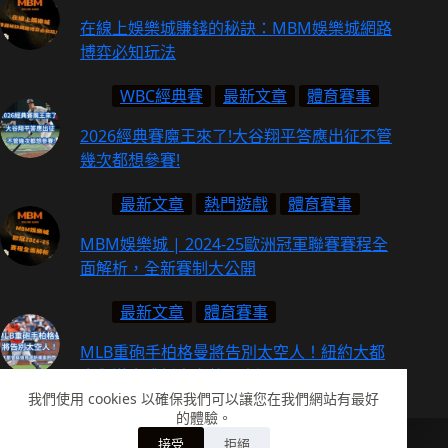
在線上娛樂城賺錢的秘訣：MBM娛樂城網路
博弈必知玩法
WBC經典賽
最新文章
體育賽事
2026經典賽魔王來了!大谷翔平答應出征不管
幾次都想參賽!
最新文章
熱門遊戲
體育賽事
MBM娛樂城 | 2024-25歐洲冠軍聯賽賽程全
面解析，全新賽制大公開
最新文章
體育賽事
MLB重砲手柏格曼將告別太空人！紐約大都
會與道奇成新東家熱門人選！
我們使用 cookies 以確保我們可以讓您在我們網站有最好
的體驗。
Copyright ©| Powered by
MBM娛樂城
-線上娛樂城
接受
拒絕