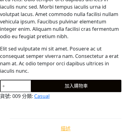
iaculis nunc sed. Morbi tempus iaculis urna id
volutpat lacus. Amet commodo nulla facilisi nullam
vehicula ipsum. Faucibus pulvinar elementum
integer enim. Aliquam nulla facilisi cras fermentum
odio eu feugiat pretium nibh.
Elit sed vulputate mi sit amet. Posuere ac ut
consequat semper viverra nam. Consectetur a erat
nam at. Ac odio tempor orci dapibus ultrices in
iaculis nunc.
Libero
加入購物車
faucibus
貨號:
009
分類:
Casual
nistincidunt
elementum
integer
數
量
描述