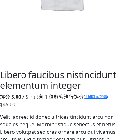
Libero faucibus nistincidunt
elementum integer
評分
5.00
/ 5，已有
1
位顧客進行評分
(
1
則顧客評價)
$
45.00
Velit laoreet id donec ultrices tincidunt arcu non
sodales neque. Morbi tristique senectus et netus.
Libero volutpat sed cras ornare arcu dui vivamus
arcu felis. Odio tempor orci dapibus ultrices in