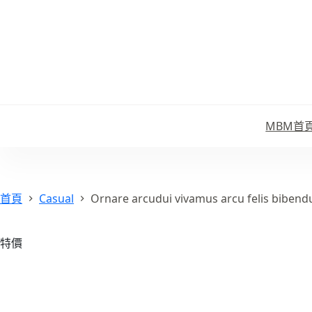
跳
至
主
要
內
容
MBM首
首頁
Casual
Ornare arcudui vivamus arcu felis biben
特價