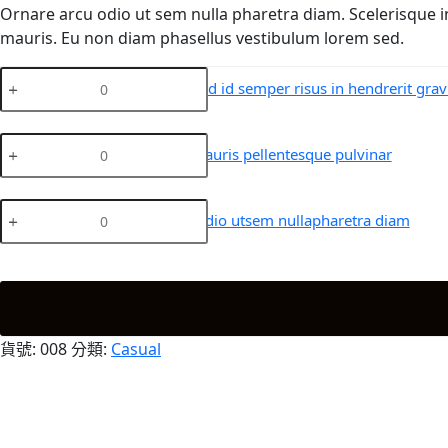
到
Ornare arcu odio ut sem nulla pharetra diam. Scelerisque i
$45.00
mauris. Eu non diam phasellus vestibulum lorem sed.
Mollis
Mollis nunc sed id semper risus in hendrerit grav
nunc
sed
id
Scelerisque
Scelerisque mauris pellentesque pulvinar
semper
mauris
risus
pellentesque
in
pulvinar
Ornare
Ornare arcu odio utsem nullapharetra diam
hendrerit
數
arcu
gravida
量
odio
數
utsem
量
nullapharetra
diam
數
貨號:
008
分類:
Casual
量