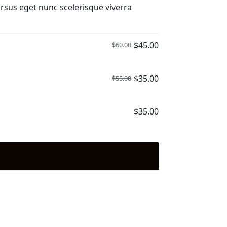
rsus eget nunc scelerisque viverra
$
45.00
$
60.00
原
目
始
前
價
價
$
35.00
$
55.00
原
目
格：
格：
始
前
$60.00。
$45.00。
價
價
$
35.00
格：
格：
$55.00。
$35.00。