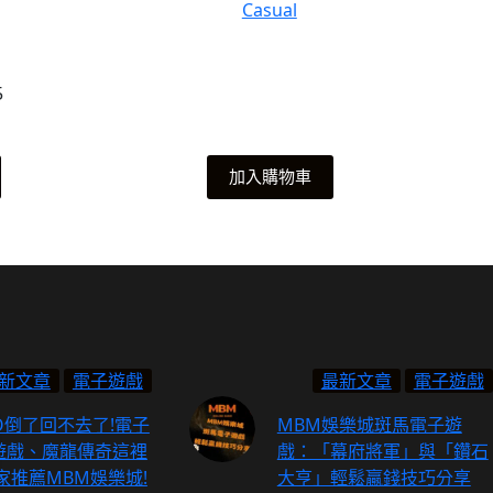
Casual
始
前
價
價
格：
格：
$60.00。
$45.00。
5
加入購物車
新文章
電子遊戲
最新文章
電子遊戲
O倒了回不去了!電子
MBM娛樂城斑馬電子遊
遊戲、魔龍傳奇這裡
戲：「幕府將軍」與「鑽石
家推薦MBM娛樂城!
大亨」輕鬆贏錢技巧分享