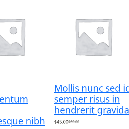
Mollis nunc sed i
mentum
semper risus in
hendrerit gravid
esque nibh
$
45.00
$
60.00
原
目