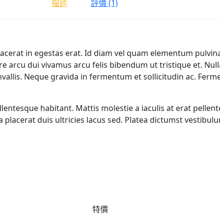
描述
評價 (1)
lacerat in egestas erat. Id diam vel quam elementum pulvinar
e arcu dui vivamus arcu felis bibendum ut tristique et. Nu
allis. Neque gravida in fermentum et sollicitudin ac. Ferme
llentesque habitant. Mattis molestie a iaculis at erat pell
placerat duis ultricies lacus sed. Platea dictumst vestibul
特價