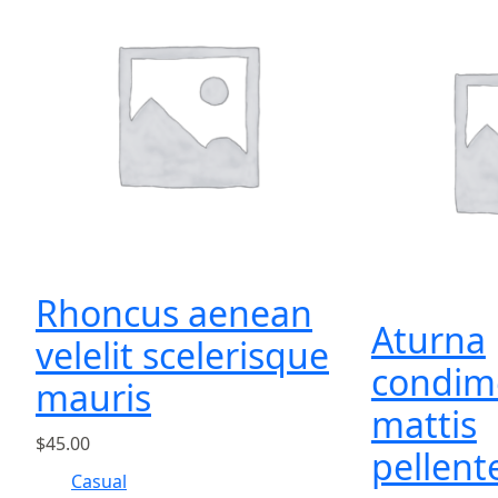
Rhoncus aenean
Aturna
velelit scelerisque
condi
mauris
mattis
$
45.00
pellent
Casual