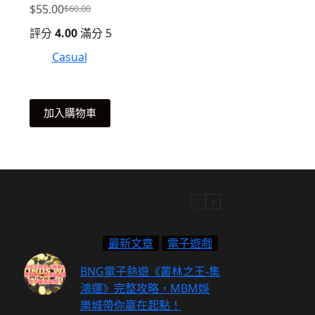
$
55.00
$
60.00
原
目
評分
4.00
滿分 5
始
前
價
價
Casual
格：
格：
$60.00。
$55.00。
加入購物車
最新文章
電子遊戲
BNG電子熱遊《叢林之王-集
鴻運》完整攻略，MBM娛
樂城帶你贏在起點！