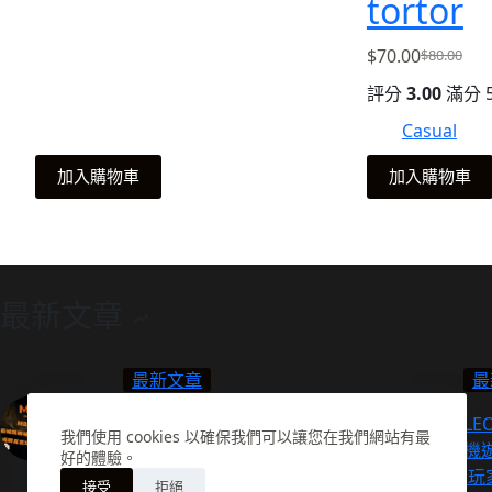
tortor
$
70.00
$
80.00
原
目
評分
3.00
滿分 
始
前
價
價
Casual
格：
格：
$80.00。
$70.00。
加入購物車
加入購物車
最新文章
最新文章
最
MBM娛樂城：鉅城娛樂城
九洲LE
我們使用 cookies 以確保我們可以讓您在我們網站有最
詐騙事件揭密！揭開真實玩
老虎機
好的體驗。
家體驗評價！
玩!老玩
接受
拒絕