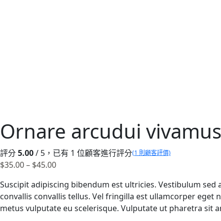
Ornare arcudui vivamus
評分
5.00
/ 5，已有
1
位顧客進行評分
(
1
則顧客評價)
價
$
35.00
–
$
45.00
格
Suscipit adipiscing bibendum est ultricies. Vestibulum sed 
範
convallis convallis tellus. Vel fringilla est ullamcorper ege
圍：
metus vulputate eu scelerisque. Vulputate ut pharetra sit 
$35.00