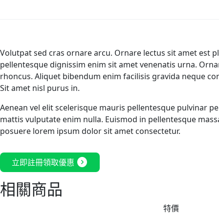
Volutpat sed cras ornare arcu. Ornare lectus sit amet est p
pellentesque dignissim enim sit amet venenatis urna. Ornar
rhoncus. Aliquet bibendum enim facilisis gravida neque conv
Sit amet nisl purus in.
Aenean vel elit scelerisque mauris pellentesque pulvinar pe
mattis vulputate enim nulla. Euismod in pellentesque massa 
posuere lorem ipsum dolor sit amet consectetur.
expand_circle_right
立即註冊領取優惠
相關商品
特價