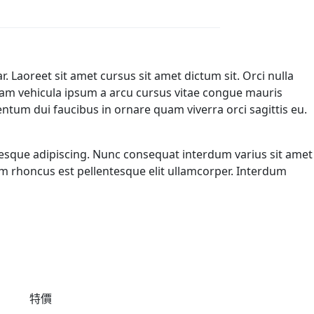
. Laoreet sit amet cursus sit amet dictum sit. Orci nulla
llam vehicula ipsum a arcu cursus vitae congue mauris
ntum dui faucibus in ornare quam viverra orci sagittis eu.
entesque adipiscing. Nunc consequat interdum varius sit amet
um rhoncus est pellentesque elit ullamcorper. Interdum
特價