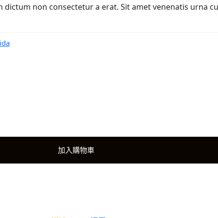
n dictum non consectetur a erat. Sit amet venenatis urna cu
ida
加入購物車